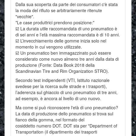
Dalla sua scoperta da parte dei consumatori c'è stata
la moda del rifiuto se arbitrariamente ritenute
"vecchie".
*Le case produttrici prendono posizione:*
☑️ La durata utile raccomandata di uno pneumatico è
di sei anni e l’età massima raccomandata è di 10 anni.
☑️ L’invecchiamento delle gomme inizia solo nel
momento in cui vengono utilizzate.
☑️ Un pneumatico ben immagazzinato può essere
considerato come nuovo almeno tre anni dalla data di
produzione (Fonte: Data Book 2018 della
Scandinavian Tire and Rim Organization STRO).
Secondo test indipendenti (VTI, Istituto nazionale
svedese per la ricerca sulle strade e i trasporti),
l’aderenza sul ghiaccio di uno pneumatico di tre anni,
ad esempio, è ancora al livello di uno nuovo.
Ma come si può riconoscere l'età di uno pneumatico?
La data di produzione dello pneumatico si trova sul
fianco della gomma, nel formato del
cosiddetto numero DOT. DOT sta per "Department of
Transportation (il dipartimento dei trasporti