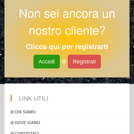
Non sei ancora un
nostro cliente?
Clicca qui per registrarti
o
Accedi
Registrati
LINK UTILI
CHI SIAMO
DOVE SIAMO
CONTATTACI