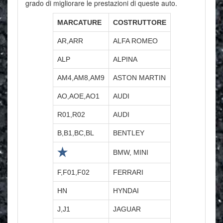
grado di migliorare le prestazioni di queste auto.
MARCATURE
COSTRUTTORE
AR,ARR
ALFA ROMEO
ALP
ALPINA
AM4,AM8,AM9
ASTON MARTIN
AO,AOE,AO1
AUDI
R01,R02
AUDI
B,B1,BC,BL
BENTLEY
BMW, MINI
F,F01,F02
FERRARI
HN
HYNDAI
J,J1
JAGUAR